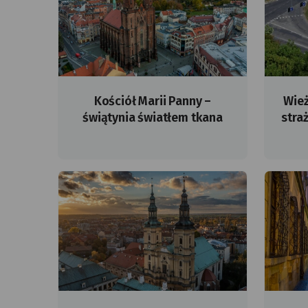
Kościół Marii Panny –
Wież
świątynia światłem tkana
stra