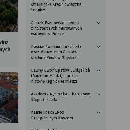
więcej
strażniczka średniowiecznej
Panny
o
Legnicy
–
Wieża
świątynia
Bramy
światłem
Zamek Piastowski – jedna
Głogowskiej
więcej
tkana
z najstarszych murowanych
–
o
warowni w Polsce
strażniczka
Zamek
średniowiecznej
edna
Piastowski
Legnicy
Kościół św. Jana Chrzciciela
–
anych
więcej
oraz Mauzoleum Piastów –
jedna
o
śladami Piastów Śląskich
z najstarszych
Kościół
murowanych
św.
warowni
Dawny Dwór Opatów Lubiąskich
Jana
więcej
w Polsce
(Muzeum Miedzi) - poznaj
Chrzciciela
o
historię legnickiej miedzi
oraz
Dawny
Mauzoleum
Dwór
Piastów
Akademia Rycerska – barokowy
Opatów
więcej
–
klejnot miasta
Lubiąskich
o
śladami
(Muzeum
Akademia
Piastów
Miedzi)
Kamieniczka „Pod
Rycerska
więcej
Śląskich
-
Przepiórczym Koszem”
–
o
poznaj
barokowy
Kamieniczka
historię
klejnot