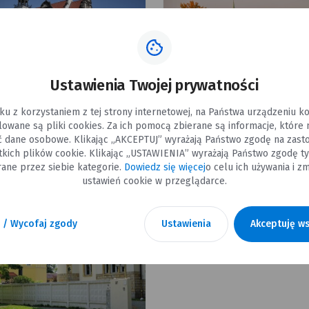
Ustawienia Twojej prywatności
ku z korzystaniem z tej strony internetowej, na Państwa urządzeniu 
alowane są pliki cookies. Za ich pomocą zbierane są informacje, które
Nowy Ratusz
Park Miejski – zielone 
ć dane osobowe. Klikając „AKCEPTUJ” wyrażają Państwo zgodę na zast
miasta pełne histor
tkich plików cookie. Klikając „USTAWIENIA” wyrażają Państwo zgodę ty
i przyrody
ane przez siebie kategorie.
Dowiedz się więcej
o celu ich używania i zm
ustawień cookie w przeglądarce.
 / Wycofaj zgody
Ustawienia
Akceptuję ws