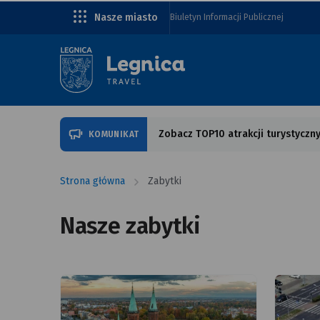
Zabytki
przejdź do nawigacji strony
przejdź do treści strony
przejdź do stopki strony
Nasze miasto
Biuletyn Informacji Publicznej
Legnica
Travel
Zobacz TOP10 atrakcji turystyczn
KOMUNIKAT
Strona główna
Zabytki
Nasze zabytki