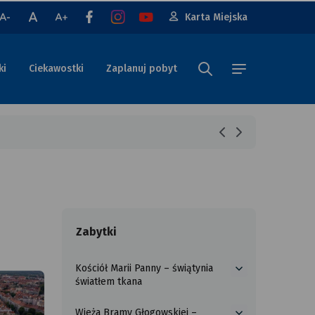
Karta Miejska
a
mniejsza
A
większa
Facebook
Ikona
Ikona
rastowa
czcionka
czcionka
profilu
profilu
lu
Instagram
Youtube
Szukaj w portalu
MENU
ki
Ciekawostki
Zaplanuj pobyt
poprzednia
następna
informacja
informacja
Zabytki
Kościół Marii Panny – świątynia
więcej
światłem tkana
o
Kościół
Wieża Bramy Głogowskiej –
Marii