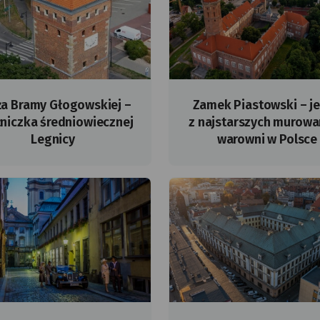
a Bramy Głogowskiej –
Zamek Piastowski – j
żniczka średniowiecznej
z najstarszych murow
Legnicy
warowni w Polsce