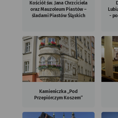
Kościół św. Jana Chrzciciela
oraz Mauzoleum Piastów –
Lubi
śladami Piastów Śląskich
- po
SONY
DSC
Kamieniczka „Pod
Przepiórczym Koszem”