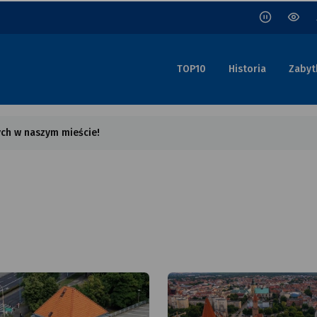
wersj
kont
porta
TOP10
Historia
Zabyt
ych w naszym mieście!