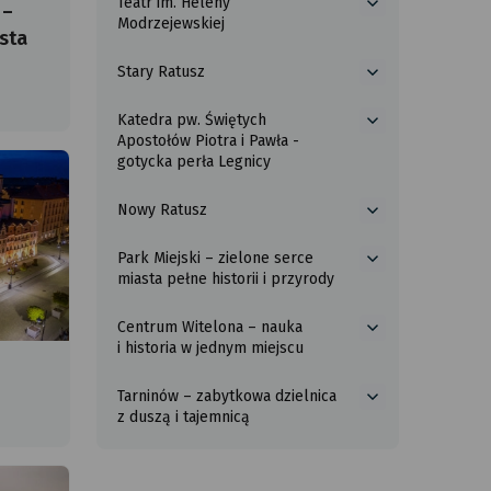
Teatr im. Heleny
„Pod
 –
więcej
legnickiej
miasta
Modrzejewskiej
Przepiórczym
o
miedzi
sta
Koszem”
Teatr
Stary Ratusz
im.
więcej
Heleny
o
Modrzejewskiej
Katedra pw. Świętych
Stary
więcej
Apostołów Piotra i Pawła -
Ratusz
o
gotycka perła Legnicy
Katedra
pw.
Nowy Ratusz
Świętych
więcej
Apostołów
o
Piotra
Park Miejski – zielone serce
Nowy
więcej
i Pawła
miasta pełne historii i przyrody
Ratusz
o
-
Park
gotycka
Centrum Witelona – nauka
Miejski
więcej
perła
i historia w jednym miejscu
–
o
Legnicy
zielone
Centrum
serce
Tarninów – zabytkowa dzielnica
Witelona
więcej
miasta
z duszą i tajemnicą
–
o
pełne
nauka
Tarninów
historii
i historia
–
i przyrody
w jednym
zabytkowa