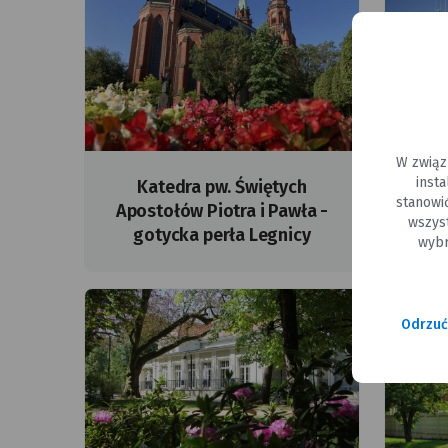
W związ
inst
Katedra pw. Świętych
stanowi
Apostołów Piotra i Pawła -
wszys
gotycka perła Legnicy
wybr
Odrzuć